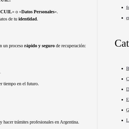
f
e CUIL
» o «
Datos Personales
«.
e
datos de tu
identidad
.
Cat
con un proceso
rápido y seguro
de recuperación:
B
.
C
r tiempo en el futuro.
D
E
G
L
y hacer trámites profesionales en Argentina.