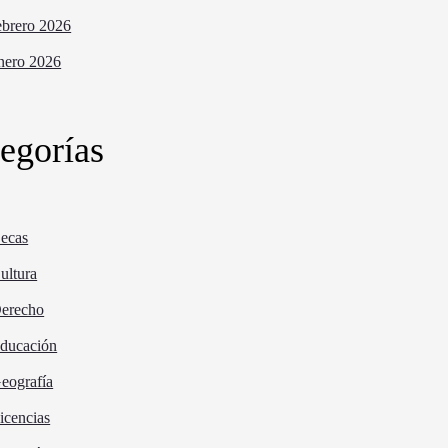
ebrero 2026
nero 2026
egorías
ecas
ultura
erecho
ducación
eografía
icencias