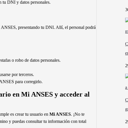
n tu DNI y datos personales.
3
de ANSES, presentando tu DNI. Allí, el personal podrá
C
e
estafas o robo de datos personales.
2
sarse por terceros.
n ANSES para corregirlo.
uario en Mi ANSES y acceder al
C
g
imple es crear tu usuario en
Mi ANSES
. ¡No te
mino y puedas consultar tu información con total
2