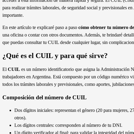
acceder a esta información de manera rápida y segura. El CUIL (Códi
para realizar trámites laborales, de seguridad social y previsionales 
importante.
En este artículo te explicaré paso a paso
cómo obtener tu número de
una oficina o contar con otros documentos. Además, te brindaré detalle
que puedas consultar tu CUIL desde cualquier lugar, sin complicacion
¿Qué es el CUIL y para qué sirve?
El
CUIL
es un número identificatorio que asigna la Administración 
trabajadores en Argentina. Está compuesto por un código numérico vinc
todos los trámites laborales y previsionales, como aportes, jubilacione
Composición del número de CUIL
Dos dígitos iniciales: representan el género (20 para mujeres, 2
otros).
Los dígitos centrales: corresponden al número de tu DNI.
Un dígito verificador al final: para validar la integridad del núm