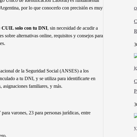
go Único de Identificación Laboral) es fundamental
en Argentina, por lo que conocerlo con precisión es muy
C
 CUIL solo con tu DNI
, sin necesidad de acudir a
R
s sobre alternativas online, requisitos y consejos para
es.
3
Nacional de la Seguridad Social (ANSES) a los
ulado a tu DNI, y se utiliza para identificarte en
C
s, asignaciones familiares, y más.
P
3
7 para varones, 23 para personas jurídicas, entre
ero.