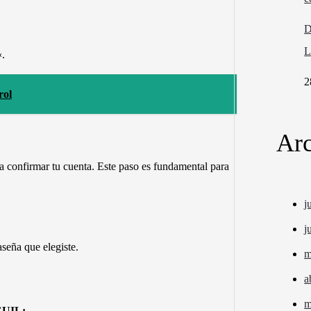
D
L
«.
2
rol
Arc
 confirmar tu cuenta. Este paso es fundamental para
j
j
seña que elegiste.
m
a
m
 CUIL: