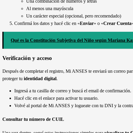
Una combinación de números y letras
Al menos una mayúscula
Un carácter especial (opcional, pero recomendado)
Confirmá los datos y hacé clic en «
Enviar
» o «
Crear Cuenta
Qué es la Constitución Subjetiva del Niño según Mariana Ka
Verificación y acceso
Después de completar el registro, Mi ANSES te enviará un correo para
proteger tu
identidad digital
.
Ingresá a tu casilla de correo y buscá el email de confirmación.
Hacé clic en el enlace para activar tu usuario.
Volvé al portal de Mi ANSES y logueate con tu DNI y la contra
Consultar tu número de CUIL
Una vez dentro, seguí estas instrucciones simples para
visualizar tu