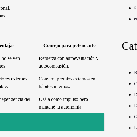
f
sonal.
anza.
e
Cat
entajas
Consejo para potenciarlo
i no se ven
Refuerza con autoevaluación y
tos.
autocompasión.
B
tores externos,
Convertí premios externos en
C
able.
hábitos internos.
D
dependencia del
Usála como impulso pero
E
mantené tu autonomía.
G
L