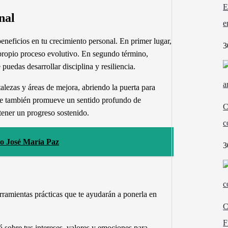
E
nal
e
neficios en tu crecimiento personal. En primer lugar,
3
 propio proceso evolutivo. En segundo término,
uedas desarrollar disciplina y resiliencia.
alezas y áreas de mejora, abriendo la puerta para
que también promueve un sentido profundo de
C
tener un progreso sostenido.
c
no José María Paz
3
rramientas prácticas que te ayudarán a ponerla en
C
F
 sobre tus intereses, valores y emociones para