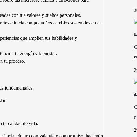
3
neadas con tus valores y sueños personales.
etos e iniciá con pequeños cambios sostenidos en el
periencias que amplíen tus habilidades y
C
encien tu energía y bienestar.
e
n tu proceso.
2
as fundamentales:
tar.
C
g
 tu calidad de vida.
2
ar hacia adentro con valentía y compromiso, haciendo