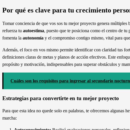
Por qué es clave para tu crecimiento perso
Tomar conciencia de que vos sos tu mejor proyecto genera múltiples be
refuerza tu
autoestima
, puesto que te posiciona como el centro de tu
fomenta la
autonomía
y el compromiso contigo mismo, vital para que p
Además, el foco en vos mismo permite identificar con claridad tus fort
definiciones claras de metas y planos de acción efectivos. Este enfo
propósito y motivación, indispensables para superar obstáculos y man
Cuáles son los requisitos para ingresar al secundario noctur
Estrategias para convertirte en tu mejor proyecto
Para que esta idea no quede solo en palabras, te ofrecemos algunas he
marcha:
Autoconocimiento:
Realizá evaluaciones personales, reflexioná