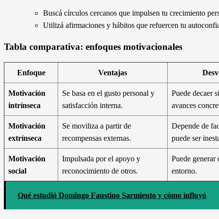
Buscá círculos cercanos que impulsen tu crecimiento per
Utilizá afirmaciones y hábitos que refuercen tu autoconfi
Tabla comparativa: enfoques motivacionales
Enfoque
Ventajas
Desv
Motivación
Se basa en el gusto personal y
Puede decaer s
intrínseca
satisfacción interna.
avances concre
Motivación
Se moviliza a partir de
Depende de fac
extrínseca
recompensas externas.
puede ser inest
Motivación
Impulsada por el apoyo y
Puede generar 
social
reconocimiento de otros.
entorno.
Qué estudió Domingo Faustino Sarmiento y cómo influyó