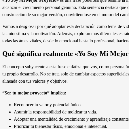
«Yo Soy Mi Mejor Proyecto»
es una frase poderosa que resume la im
alcanzar el crecimiento personal genuino. Esta sentencia destaca que c
construcción de su mejor versión, convirtiéndose en el motor del cam
Vamos a desglosar por qué adoptar esta declaración como lema de vid
la autoestima y la motivación. Además, exploraremos diferentes estrat
todas las áreas vitales, desde lo emocional hasta lo profesional, hacie
Qué significa realmente «Yo Soy Mi Mejor
El concepto subyacente a esta frase enfatiza que vos, como persona úni
tu propio desarrollo. No se trata solo de cambiar aspectos superficiales
alineada con tus valores y objetivos.
“Ser tu mejor proyecto” implica:
Reconocer tu valor y potencial único.
Asumir la responsabilidad de moldear tu vida.
Adoptar una mentalidad de crecimiento y aprendizaje constante
Priorizar tu bienestar físico, emocional e intelectual.