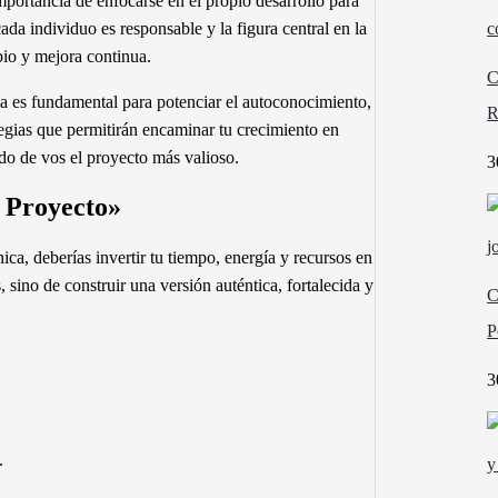
portancia de enfocarse en el propio desarrollo para
ada individuo es responsable y la figura central en la
bio y mejora continua.
C
a es fundamental para potenciar el autoconocimiento,
R
egias que permitirán encaminar tu crecimiento en
ndo de vos el proyecto más valioso.
3
 Proyecto»
ca, deberías invertir tu tiempo, energía y recursos en
, sino de construir una versión auténtica, fortalecida y
C
P
3
.