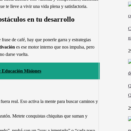
 te lleve a vivir una vida plena y satisfactoria.
táculos en tu desarrollo
C
n
frase de café, hay que ponerle garra y estrategias
ivación
es ese motor interno que nos impulsa, pero
2
no darse vuelta.
e Educación Misiones
Q
Q
fuera real. Eso activa la mente para buscar caminos y
2
ratón. Metete conquistas chiquitas que suman y
edo”, probá con un “voy a intentarlo” o “cada paso