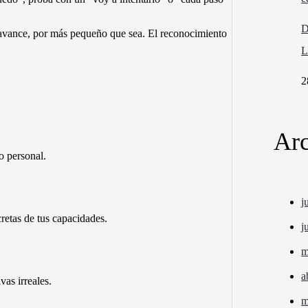
D
 avance, por más pequeño que sea. El reconocimiento
L
2
Arc
o personal.
j
etas de tus capacidades.
j
m
a
vas irreales.
m