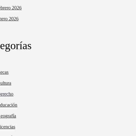
ebrero 2026
nero 2026
egorías
ecas
ultura
erecho
ducación
eografía
icencias