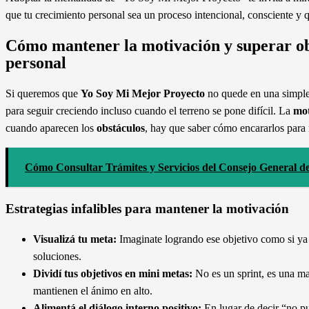
que tu crecimiento personal sea un proceso intencional, consciente y que
Cómo mantener la motivación y superar obs
personal
Si queremos que
Yo Soy Mi Mejor Proyecto
no quede en una simple 
para seguir creciendo incluso cuando el terreno se pone difícil. La
mot
cuando aparecen los
obstáculos
, hay que saber cómo encararlos para 
Cómo Consultar Trámites y Servicios del Consejo General d
Estrategias infalibles para mantener la motivación
Visualizá tu meta:
Imaginate logrando ese objetivo como si ya 
soluciones.
Dividí tus objetivos en mini metas:
No es un sprint, es una ma
mantienen el ánimo en alto.
Alimentá el diálogo interno positivo:
En lugar de decir “no pu