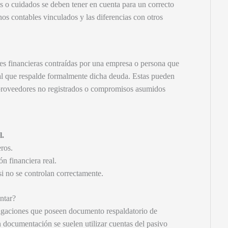
gos o cuidados se deben tener en cuenta para un correcto
os contables vinculados y las diferencias con otros
es financieras contraídas por una empresa o persona que
al que respalde formalmente dicha deuda. Estas pueden
 proveedores no registrados o compromisos asumidos
l.
ros.
ón financiera real.
si no se controlan correctamente.
ntar?
bligaciones que poseen documento respaldatorio de
in documentación se suelen utilizar cuentas del pasivo