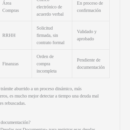
Área
En proceso de
electrónico de
Compras
confirmación
acuerdo verbal
Solicitud
Validado y
RRHH
firmada, sin
aprobado
contrato formal
Orden de
Pendiente de
Finanzas
compra
documentación
incompleta
un trámite aburrido a un proceso dinámico, más
ceros, es mucho mejor detectar a tiempo una deuda mal
nes rebuscadas.
in documentación?
 «Deudas por Documentar» para registrar esas deudas.