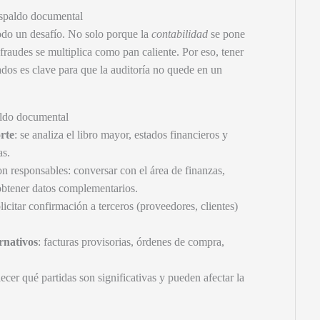
espaldo documental
odo un desafío. No solo porque la
contabilidad
se pone
fraudes se multiplica como pan caliente. Por eso, tener
ados es clave para que la auditoría no quede en un
aldo documental
orte
: se analiza el libro mayor, estados financieros y
as.
n responsables: conversar con el área de finanzas,
 obtener datos complementarios.
icitar confirmación a terceros (proveedores, clientes)
rnativos
: facturas provisorias, órdenes de compra,
lecer qué partidas son significativas y pueden afectar la